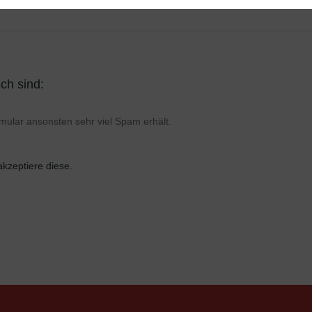
ch sind:
mular ansonsten sehr viel Spam erhält.
kzeptiere diese.