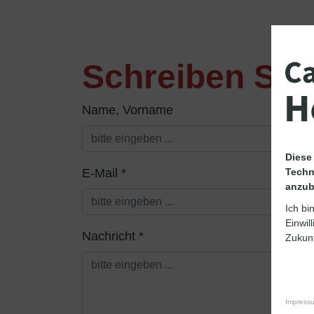
Schreiben Sie
Name, Vorname
Diese
E-Mail *
Techn
anzub
Ich bi
Einwil
Nachricht *
Zukunf
Impress