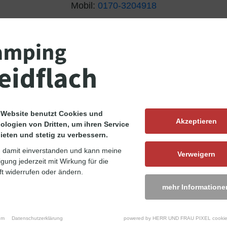
Mobil:
0170-3204918
 uns
 Website benutzt Cookies und
Akzeptieren
ologien von Dritten, um ihren Service
ieten und stetig zu verbessern.
n damit einverstanden und kann meine
Verweigern
ligung jederzeit mit Wirkung für die
t widerrufen oder ändern.
mehr Informatione
um
Datenschutzerklärung
powered by HERR UND FRAU PIXEL cookie