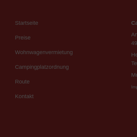
Startseite
Ca
Am
Preise
49
Wohnwagenvermietung
He
Te
Campingplatzordnung
Mo
Route
Im
Kontakt